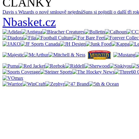
ČLÁNKY
Davis s Wizards o nové smlouvě nejedná
Suns si pojistili o další tři 
Nbasket.cz