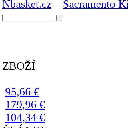
Nbasket.cz
–
Sacramento K
ZBOŽÍ
95,66 €
179,96 €
104,34 €