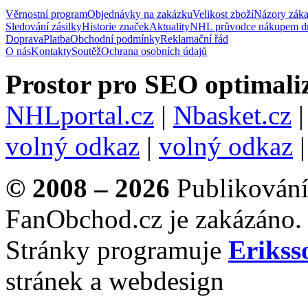
Věrnostní program
Objednávky na zakázku
Velikost zboží
Názory zák
Sledování zásilky
Historie značek
Aktuality
NHL průvodce nákupem d
Doprava
Platba
Obchodní podmínky
Reklamační řád
O nás
Kontakty
Soutěž
Ochrana osobních údajů
Prostor pro SEO optimaliz
NHLportal.cz
|
Nbasket.cz
volný odkaz
|
volný odkaz
© 2008 – 2026
Publikování 
FanObchod.cz je zakázáno.
Stránky programuje
Erikss
stránek a webdesign