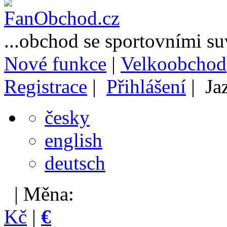
...obchod se sportovními s
Nové funkce
|
Velkoobchod
Registrace
|
Přihlášení
| Ja
česky
english
deutsch
| Měna:
Kč
|
€