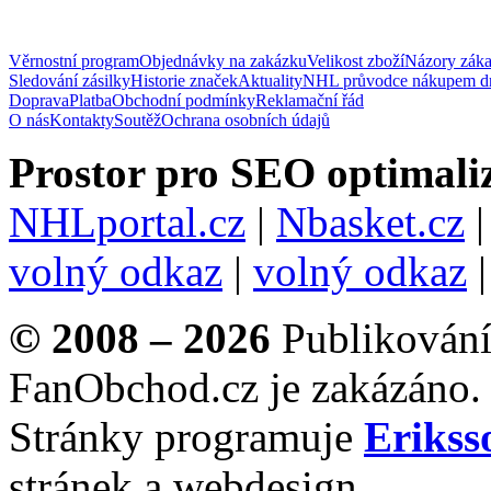
Věrnostní program
Objednávky na zakázku
Velikost zboží
Názory zák
Sledování zásilky
Historie značek
Aktuality
NHL průvodce nákupem d
Doprava
Platba
Obchodní podmínky
Reklamační řád
O nás
Kontakty
Soutěž
Ochrana osobních údajů
Prostor pro SEO optimaliz
NHLportal.cz
|
Nbasket.cz
volný odkaz
|
volný odkaz
© 2008 – 2026
Publikování 
FanObchod.cz je zakázáno.
Stránky programuje
Erikss
stránek a webdesign