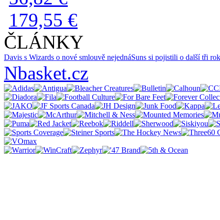
179,55 €
ČLÁNKY
Davis s Wizards o nové smlouvě nejedná
Suns si pojistili o další tři 
Nbasket.cz