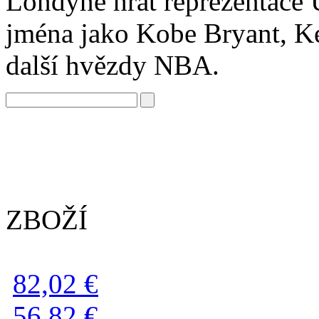
Londýně hrát reprezentace 
jména jako Kobe Bryant, K
další hvězdy NBA.
ZBOŽÍ
82,02 €
56,82 €