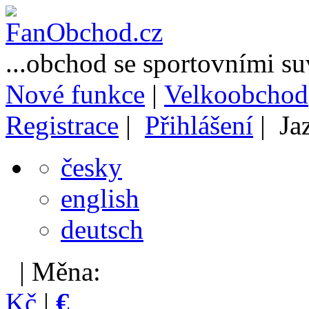
...obchod se sportovními s
Nové funkce
|
Velkoobchod
Registrace
|
Přihlášení
| Ja
česky
english
deutsch
| Měna:
Kč
|
€