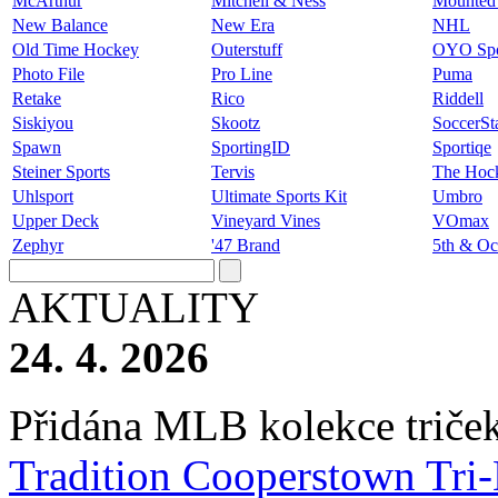
McArthur
Mitchell & Ness
Mounted
New Balance
New Era
NHL
Old Time Hockey
Outerstuff
OYO Spo
Photo File
Pro Line
Puma
Retake
Rico
Riddell
Siskiyou
Skootz
SoccerSt
Spawn
SportingID
Sportiqe
Steiner Sports
Tervis
The Hoc
Uhlsport
Ultimate Sports Kit
Umbro
Upper Deck
Vineyard Vines
VOmax
Zephyr
'47 Brand
5th & Oc
AKTUALITY
24. 4. 2026
Přidána MLB kolekce triček 
Tradition Cooperstown Tri