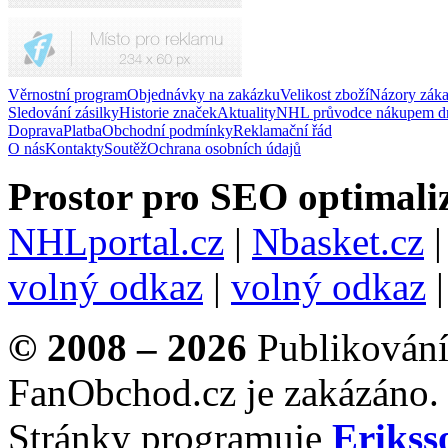
Věrnostní program
Objednávky na zakázku
Velikost zboží
Názory zák
Sledování zásilky
Historie značek
Aktuality
NHL průvodce nákupem d
Doprava
Platba
Obchodní podmínky
Reklamační řád
O nás
Kontakty
Soutěž
Ochrana osobních údajů
Prostor pro SEO optimaliz
NHLportal.cz
|
Nbasket.cz
volný odkaz
|
volný odkaz
© 2008 – 2026
Publikování 
FanObchod.cz je zakázáno.
Stránky programuje
Erikss