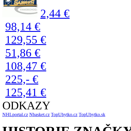
2,44 €
98,14 €
129,55 €
51,86 €
108,47 €
225,- €
125,41 €
ODKAZY
NHLportal.cz
Nbasket.cz
TopUbytko.cz
TopUbytko.sk