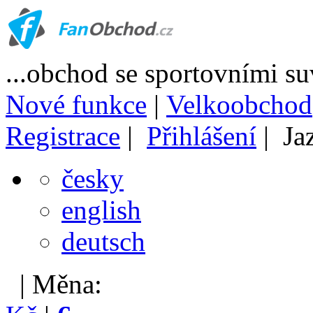
...obchod se sportovními s
Nové funkce
|
Velkoobchod
Registrace
|
Přihlášení
| Ja
česky
english
deutsch
| Měna: