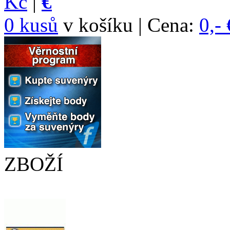
Kč
|
€
0 kusů
v košíku | Cena:
0,- 
ZBOŽÍ