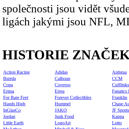
společnosti jsou vidět všude
ligách jakými jsou NFL,
HISTORIE ZNAČE
Action Racing
Adidas
Antigua
Burrda
Calhoun
CCM
Copa
Coveroo
Cufflinks
Erima
Errea
Fanatics
For Bare Feet
Forever Collectibles
Franklin
Hands High
Hummel
Chase Au
InGlasCo
JAKO
JF Sport
Jordan
Junk Food
Kappa
Little Earth
LogoArt
Lotto