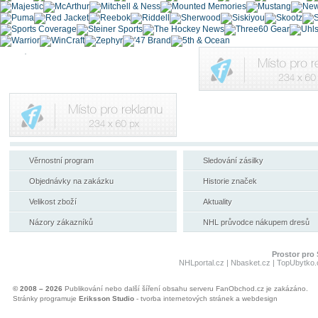
Věrnostní program
Sledování zásilky
Objednávky na zakázku
Historie značek
Velikost zboží
Aktuality
Názory zákazníků
NHL průvodce nákupem dresů
Prostor pro 
NHLportal.cz
|
Nbasket.cz
|
TopUbytko.
© 2008 – 2026
Publikování nebo další šíření obsahu serveru FanObchod.cz je zakázáno.
Stránky programuje
Eriksson Studio
- tvorba internetových stránek a webdesign