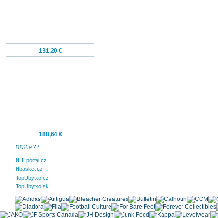
131,20 €
188,64 €
ODKAZY
NHLportal.cz
Nbasket.cz
TopUbytko.cz
TopUbytko.sk