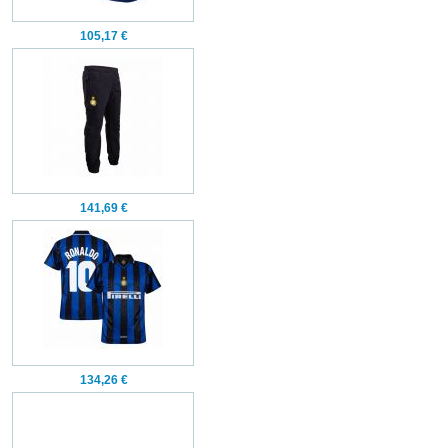
105,17 €
141,69 €
134,26 €