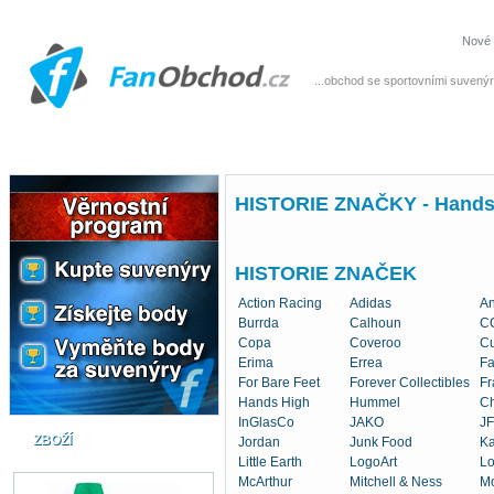
Nové 
...obchod se sportovními suvenýr
HISTORIE ZNAČKY - Hands
HISTORIE ZNAČEK
Action Racing
Adidas
An
Burrda
Calhoun
C
Copa
Coveroo
Cu
Erima
Errea
Fa
For Bare Feet
Forever Collectibles
Fr
Hands High
Hummel
Ch
InGlasCo
JAKO
JF
ZBOŽÍ
Jordan
Junk Food
K
Little Earth
LogoArt
Lo
McArthur
Mitchell & Ness
M