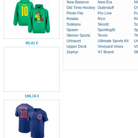
New Balance
New Era
N
Old Time Hockey
Outerstuff
OY
Photo File
Pro Line
P
Retake
Rico
Ri
Siskiyou
Skootz
So
Spawn
SportingID
Sp
Steiner Sports
Tervis
T
Uhlsport
Ultimate Sports Kit
U
95,41 €
Upper Deck
Vineyard Vines
V
Zephyr
'47 Brand
5t
106,16 €