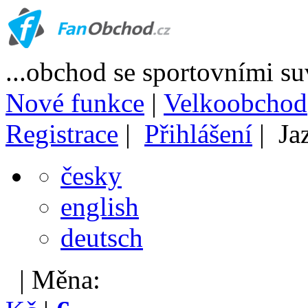
...obchod se sportovními s
Nové funkce
|
Velkoobchod
Registrace
|
Přihlášení
| Ja
česky
english
deutsch
| Měna: