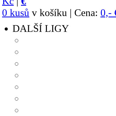
Kč
|
€
0 kusů
v košíku | Cena:
0,- 
DALŠÍ LIGY