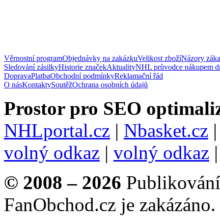
Věrnostní program
Objednávky na zakázku
Velikost zboží
Názory zák
Sledování zásilky
Historie značek
Aktuality
NHL průvodce nákupem d
Doprava
Platba
Obchodní podmínky
Reklamační řád
O nás
Kontakty
Soutěž
Ochrana osobních údajů
Prostor pro SEO optimaliz
NHLportal.cz
|
Nbasket.cz
volný odkaz
|
volný odkaz
© 2008 – 2026
Publikování 
FanObchod.cz je zakázáno.