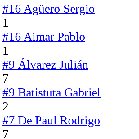
#16
Agüero Sergio
1
#16
Aimar Pablo
1
#9
Álvarez Julián
7
#9
Batistuta Gabriel
2
#7
De Paul Rodrigo
7