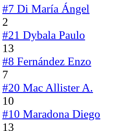
#7
Di María Ángel
2
#21
Dybala Paulo
13
#8
Fernández Enzo
7
#20
Mac Allister A.
10
#10
Maradona Diego
13