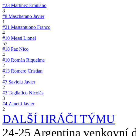
#23
Martínez Emiliano
8
#8
Mascherano Javier
1
#21
Mastantuono Franco
4
#10
Messi Lionel
57
#18
Paz Nico
4
#10
Román Riquelme
2
#13
Romero Cristian
2
#7
Saviola Javier
2
#3
Tagliafico Nicolás
3
#4
Zanetti Javier
2
DALŠÍ HRÁČI TÝMU
24-25 Argentina venkovní 