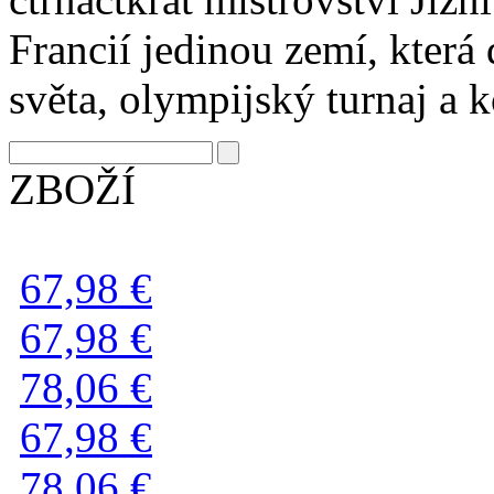
Francií jedinou zemí, která
světa, olympijský turnaj a 
ZBOŽÍ
67,98 €
67,98 €
78,06 €
67,98 €
78,06 €