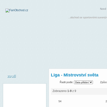
Nové 
...obchod se sportovními suvenýr
Liga - Mistrovství světa
ZBOŽÍ
Řadit podle:
Způso
Zobrazeno
1-9
z 9
54
2