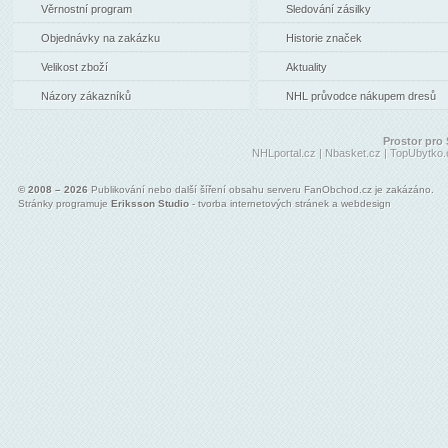
Věrnostní program
Sledování zásilky
Objednávky na zakázku
Historie značek
Velikost zboží
Aktuality
Názory zákazníků
NHL průvodce nákupem dresů
Prostor pro 
NHLportal.cz
|
Nbasket.cz
|
TopUbytko.
© 2008 – 2026
Publikování nebo další šíření obsahu serveru FanObchod.cz je zakázáno.
Stránky programuje
Eriksson Studio
- tvorba internetových stránek a webdesign