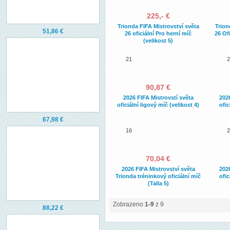
225,- €
Trionda FIFA Mistrovství světa
Trion
51,86 €
26 oficiální Pro herní míč
26 Ofi
(velikost 5)
21
2
90,87 €
2026 FIFA Mistrovstí světa
2026
oficiální ligový míč (velikost 4)
ofic
67,98 €
16
2
70,04 €
2026 FIFA Mistrovství světa
2026
Trionda tréninkový oficiální míč
ofic
(Talla 5)
Zobrazeno
1-9
z 9
88,22 €