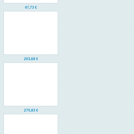
47,73 €
203,68 €
275,83 €