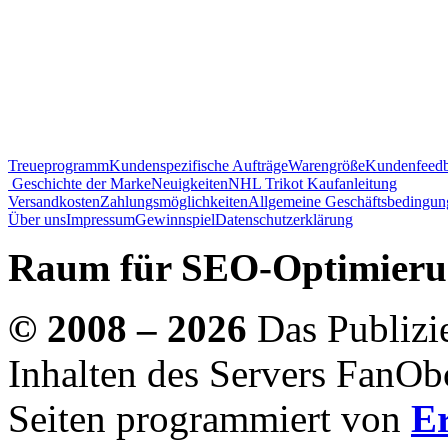
Treueprogramm
Kundenspezifische Aufträge
Warengröße
Kundenfeed
Geschichte der Marke
Neuigkeiten
NHL Trikot Kaufanleitung
Versandkosten
Zahlungsmöglichkeiten
Allgemeine Geschäftsbedingun
Über uns
Impressum
Gewinnspiel
Datenschutzerklärung
Raum für SEO-Optimierun
© 2008 – 2026
Das Publizie
Inhalten des Servers FanObc
Seiten programmiert von
Er