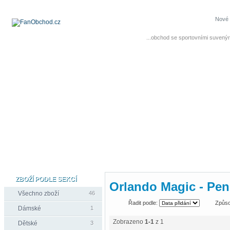
Nové 
...obchod se sportovními suvenýr
ZBOŽÍ PODLE SEKCÍ
Orlando Magic - Pe
Všechno zboží
46
Řadit podle:
Způso
Dámské
1
Zobrazeno
1-1
z 1
Dětské
3