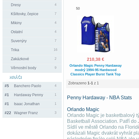
Dresy
4
50
Kšiltovky, čepice
7
Mikiny
4
Ostatní
4
Suvenýry
7
Trika
16
Zakázkové
2
210,38 €
Orlando Magic Penny Hardaway
Věrnostní body
9
modrý 1994-95 Hardwood
Classics Player Burst Tank Top
HRÁČI
Zobrazeno
1-1
z 1
#5
Banchero Paolo
4
#1
Hardaway Penny
1
Penny Hardaway - NBA Stats
#1
Isaac Jonathan
1
Orlando Magic
#22
Wagner Franz
3
Orlando Magic je basketbalový t
Basketball Association. Patří d
Sídlí ve městě Orlando na Florid
dokázali Magic dvakrát vyhrát pl
následném finále celé NBA ale v