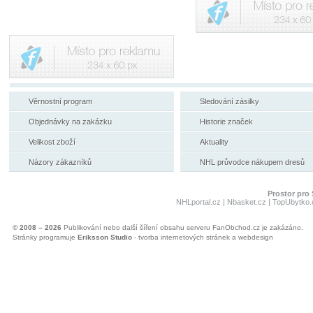
Věrnostní program
Sledování zásilky
Objednávky na zakázku
Historie značek
Velikost zboží
Aktuality
Názory zákazníků
NHL průvodce nákupem dresů
Prostor pro 
NHLportal.cz
|
Nbasket.cz
|
TopUbytko.
© 2008 – 2026
Publikování nebo další šíření obsahu serveru FanObchod.cz je zakázáno.
Stránky programuje
Eriksson Studio
- tvorba internetových stránek a webdesign