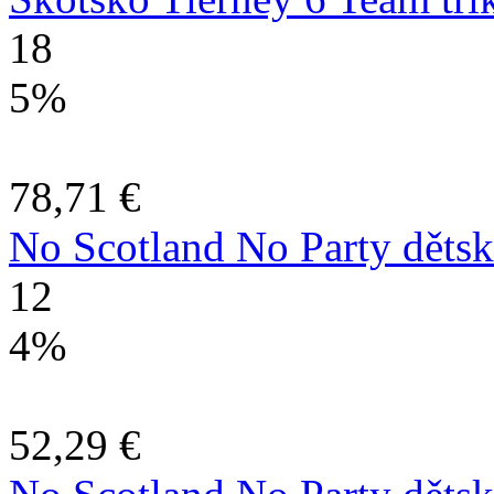
18
5%
78,71 €
No Scotland No Party děts
12
4%
52,29 €