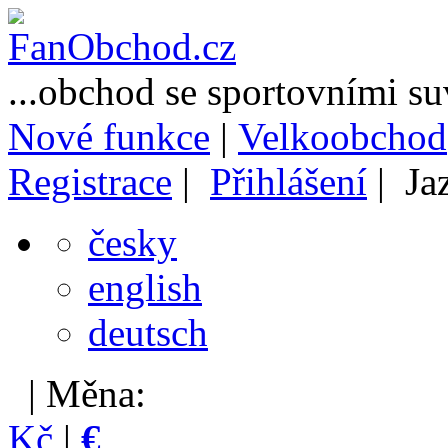
...obchod se sportovními s
Nové funkce
|
Velkoobchod
Registrace
|
Přihlášení
| Ja
česky
english
deutsch
| Měna:
Kč
|
€