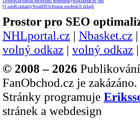
Doprava
Platba
Obchodní podmínky
Reklamační řád
O nás
Kontakty
Soutěž
Ochrana osobních údajů
Prostor pro SEO optimaliz
NHLportal.cz
|
Nbasket.cz
volný odkaz
|
volný odkaz
© 2008 – 2026
Publikování 
FanObchod.cz je zakázáno.
Stránky programuje
Erikss
stránek a webdesign