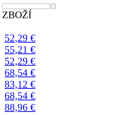
ZBOŽÍ
52,29 €
55,21 €
52,29 €
68,54 €
83,12 €
68,54 €
88,96 €