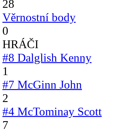
28
Věrnostní body
0
HRÁČI
#8
Dalglish Kenny
1
#7
McGinn John
2
#4
McTominay Scott
7