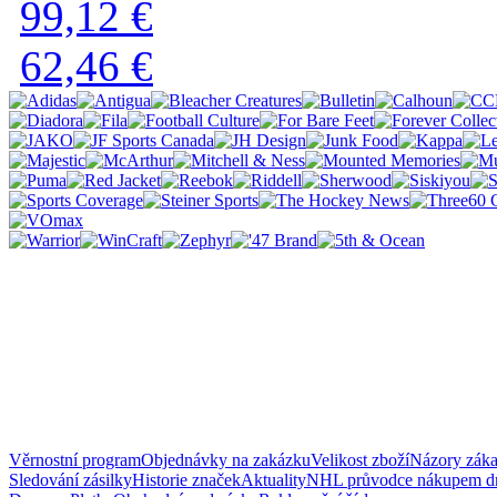
99,12 €
62,46 €
Věrnostní program
Objednávky na zakázku
Velikost zboží
Názory zák
Sledování zásilky
Historie značek
Aktuality
NHL průvodce nákupem d