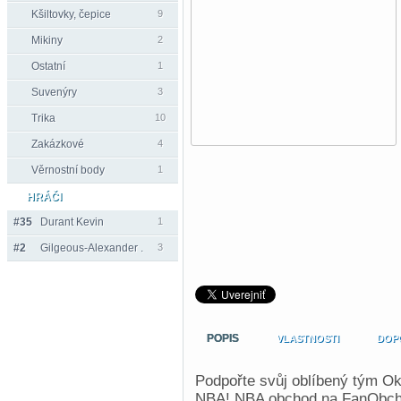
Kšiltovky, čepice
9
Mikiny
2
Ostatní
1
Suvenýry
3
Trika
10
Zakázkové
4
Věrnostní body
1
HRÁČI
#35
Durant Kevin
1
#2
Gilgeous-Alexander .
3
POPIS
VLASTNOSTI
DOP
Podpořte svůj oblíbený tým Ok
NBA! NBA obchod na FanObchod