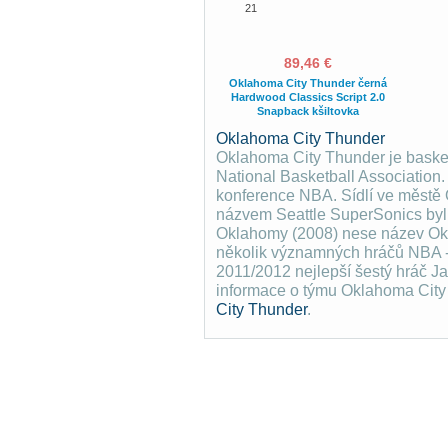
21
89,46 €
Oklahoma City Thunder černá
Hardwood Classics Script 2.0
Snapback kšiltovka
Oklahoma City Thunder
Oklahoma City Thunder je basket
National Basketball Association
konference NBA. Sídlí ve měst
názvem Seattle SuperSonics byl
Oklahomy (2008) nese název Okl
několik významných hráčů NBA -
2011/2012 nejlepší šestý hráč J
informace o týmu Oklahoma City
City Thunder
.