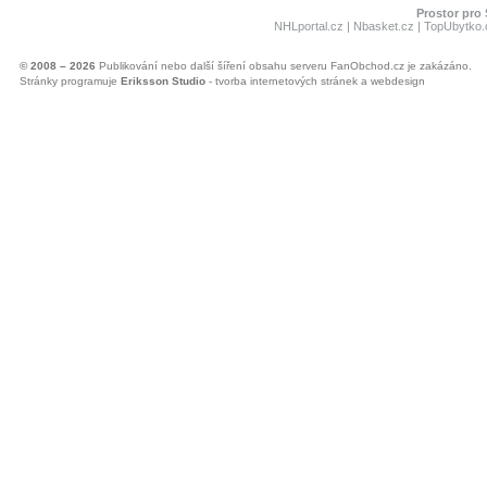
Prostor pro 
NHLportal.cz
|
Nbasket.cz
|
TopUbytko.
© 2008 – 2026
Publikování nebo další šíření obsahu serveru FanObchod.cz je zakázáno.
Stránky programuje
Eriksson Studio
- tvorba internetových stránek a webdesign