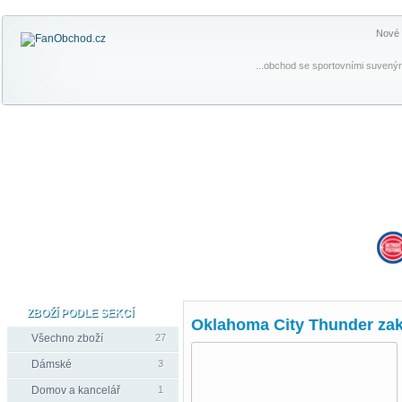
Nové 
...obchod se sportovními suvenýr
ZBOŽÍ PODLE SEKCÍ
Oklahoma City Thunder zak
Všechno zboží
27
Dámské
3
Domov a kancelář
1