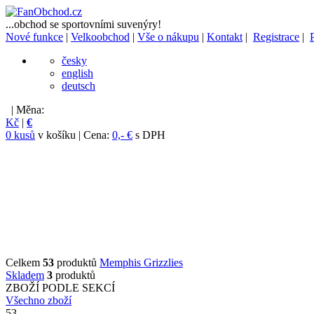
...obchod se sportovními suvenýry!
Nové funkce
|
Velkoobchod
|
Vše o nákupu
|
Kontakt
|
Registrace
|
česky
english
deutsch
| Měna:
Kč
|
€
0 kusů
v košíku | Cena:
0,- €
s DPH
Celkem
53
produktů
Memphis Grizzlies
Skladem
3
produktů
ZBOŽÍ PODLE SEKCÍ
Všechno zboží
53