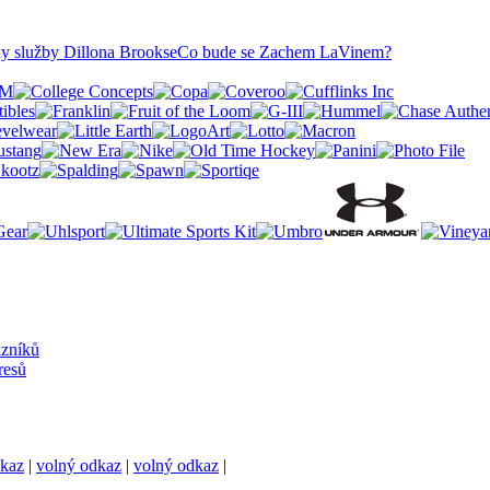
roky služby Dillona Brookse
Co bude se Zachem LaVinem?
azníků
resů
dkaz
|
volný odkaz
|
volný odkaz
|