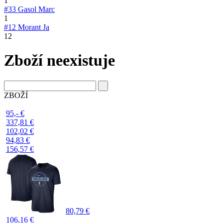
1
#33
Gasol Marc
1
#12
Morant Ja
12
Zboží neexistuje
ZBOŽÍ
95,- €
337,81 €
102,02 €
94,83 €
156,57 €
80,79 €
106,16 €