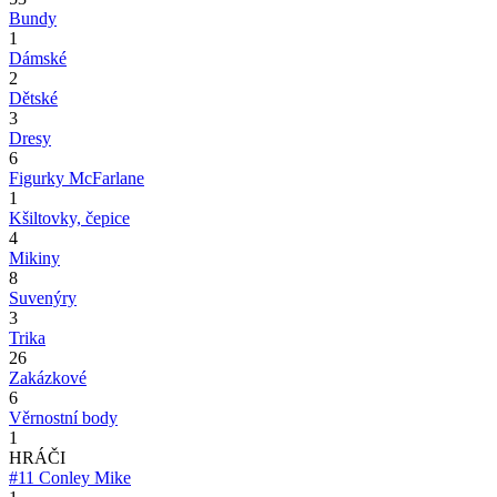
Bundy
1
Dámské
2
Dětské
3
Dresy
6
Figurky McFarlane
1
Kšiltovky, čepice
4
Mikiny
8
Suvenýry
3
Trika
26
Zakázkové
6
Věrnostní body
1
HRÁČI
#11
Conley Mike