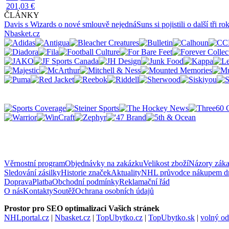
201,03 €
ČLÁNKY
Davis s Wizards o nové smlouvě nejedná
Suns si pojistili o další tři 
Nbasket.cz
Věrnostní program
Objednávky na zakázku
Velikost zboží
Názory zák
Sledování zásilky
Historie značek
Aktuality
NHL průvodce nákupem d
Doprava
Platba
Obchodní podmínky
Reklamační řád
O nás
Kontakty
Soutěž
Ochrana osobních údajů
Prostor pro SEO optimalizaci Vašich stránek
NHLportal.cz
|
Nbasket.cz
|
TopUbytko.cz
|
TopUbytko.sk
|
volný o