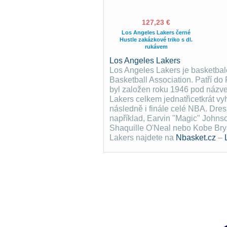
127,23 €
Los Angeles Lakers černé
Hustle zakázkové triko s dl.
rukávem
Los Angeles Lakers
Los Angeles Lakers je basketbalo
Basketball Association. Patří d
byl založen roku 1946 pod názve
Lakers celkem jednatřicetkrát vyh
následně i finále celé NBA. Dre
například, Earvin "Magic" Johns
Shaquille O'Neal nebo Kobe Brya
Lakers najdete na
Nbasket.cz
–