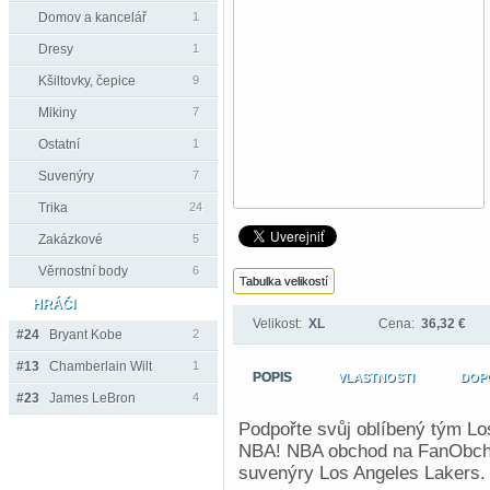
Domov a kancelář
1
Dresy
1
Kšiltovky, čepice
9
Mikiny
7
Ostatní
1
Suvenýry
7
Trika
24
Zakázkové
5
Věrnostní body
6
Tabulka velikostí
HRÁČI
Velikost:
XL
Cena:
36,32 €
#24
Bryant Kobe
2
#13
Chamberlain Wilt
1
POPIS
VLASTNOSTI
DOP
#23
James LeBron
4
Podpořte svůj oblíbený tým Lo
NBA! NBA obchod na FanObchod
suvenýry Los Angeles Lakers.