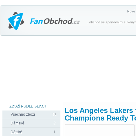
Nové 
...obchod se sportovními suvenýr
ZBOŽÍ PODLE SEKCÍ
Los Angeles Lakers 
Všechno zboží
51
Champions Ready To 
Dámské
2
Dětské
1