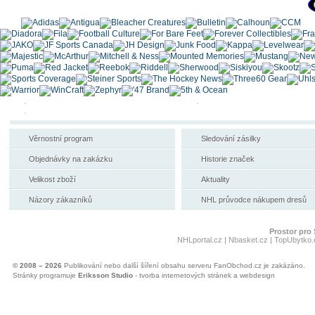
Věrnostní program
Sledování zásilky
Objednávky na zakázku
Historie značek
Velikost zboží
Aktuality
Názory zákazníků
NHL průvodce nákupem dresů
Prostor pro 
NHLportal.cz
|
Nbasket.cz
|
TopUbytko.
© 2008 – 2026
Publikování nebo další šíření obsahu serveru FanObchod.cz je zakázáno.
Stránky programuje
Eriksson Studio
- tvorba internetových stránek a webdesign