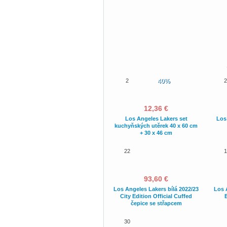
2
40%
2
12,36 €
Los Angeles Lakers set
Los
kuchyňských utěrek 40 x 60 cm
+ 30 x 46 cm
22
1
93,60 €
Los Angeles Lakers bílá 2022/23
Los 
City Edition Official Cuffed
E
čepice se střapcem
30