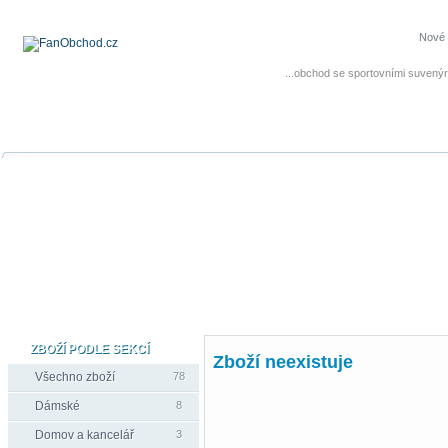
Nové 
...obchod se sportovními suvenýr
ZBOŽÍ PODLE SEKCÍ
Zboží neexistuje
Všechno zboží
78
Dámské
8
Domov a kancelář
3